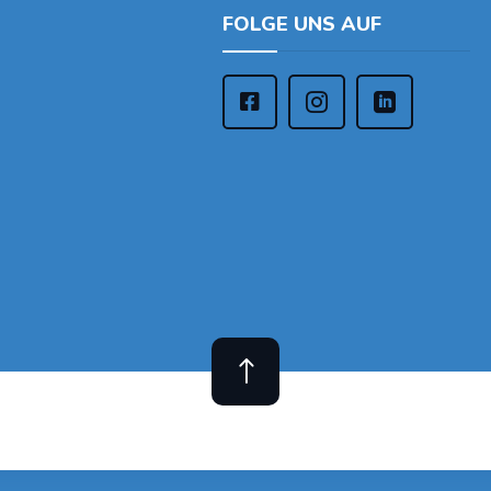
FOLGE UNS AUF



!