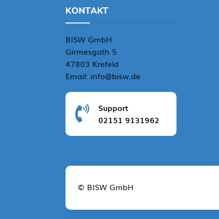
KONTAKT
BISW GmbH
Girmesgath 5
47803 Krefeld
Email: info@bisw.de
Support

02151 9131962
© BISW GmbH