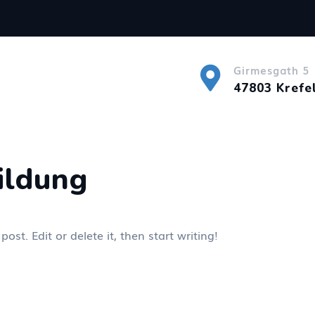
Girmesgath 5

47803 Krefe
ildung
ost. Edit or delete it, then start writing!